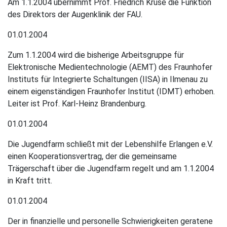
Am 1.1.2004 übernimmt Prof. Friedrich Kruse die Funktion
Chronik 2000 – 2009
des Direktors der Augenklinik der FAU.
Chronik 2000
01.01.2004
Zum 1.1.2004 wird die bisherige Arbeitsgruppe für
Chronik 2001
Elektronische Medientechnologie (AEMT) des Fraunhofer
Chronik 2002
Instituts für Integrierte Schaltungen (IISA) in Ilmenau zu
einem eigenständigen Fraunhofer Institut (IDMT) erhoben.
Chronik 2003
Leiter ist Prof. Karl-Heinz Brandenburg.
01.01.2004
Chronik 2004
Die Jugendfarm schließt mit der Lebenshilfe Erlangen e.V.
Chronik 2005
einen Kooperationsvertrag, der die gemeinsame
Trägerschaft über die Jugendfarm regelt und am 1.1.2004
Chronik 2006
in Kraft tritt.
Chronik 2007
01.01.2004
Chronik 2008
Der in finanzielle und personelle Schwierigkeiten geratene