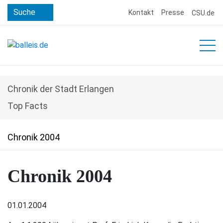
Suche
Kontakt
Presse
CSU.de
HOME
Chronik der Stadt Erlangen
PERSON
Top Facts
FUNKTIONEN
Chronik 2004
PUBLIKATIONEN/BEITRÄGE
Chronik von 1988 bis 1996
MEDIEN
Chronik 2004
Neue Erlanger Chronik von 2006 bis 2010
ERLANGEN
01.01.2004
Chronik 1996 – 1999