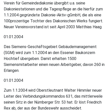
Verein für Gemeindediakonie übergibt u.a. seine
Chronik 2009
Diakoniestationen und die Tagespflege an die hierfür zum
1.1.2004 gegründete Diakonie-Aktiv-gGmbH, die als eine
Chronik 2010 – 2019
100prozentige Tochter des Diakonischen Werks fungiert.
Neuer Vereinsvorstand ist seit April 2003 Matthias Haag.
Chronik ab 2020
01.01.2004
Das Siemens-Geschäftsgebiet Gebäudemanagement
(SGM) wird zum 1.1.2004 an den Essener Baukonzern
Hochtief übergeben. Damit erhalten 1500
Siemensmitarbeiter einen neuen Arbeitgeber, davon 260 in
Erlangen.
01.01.2004
Zum 1.1.2004 wird Oberstleutnant Walter Himmler neuer
Leiter des Verbindungskommandos 631, das mittlerweile
seinen Sitz in der Nürnberger Str. 53 hat. Er löst Friedrich
Rex ab, der aus der Bundeswehr ausscheidet.