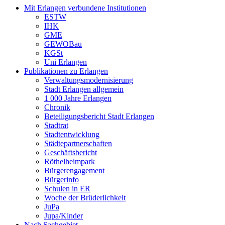
Mit Erlangen verbundene Institutionen
ESTW
IHK
GME
GEWOBau
KGSt
Uni Erlangen
Publikationen zu Erlangen
Verwaltungsmodernisierung
Stadt Erlangen allgemein
1 000 Jahre Erlangen
Chronik
Beteiligungsbericht Stadt Erlangen
Stadtrat
Stadtentwicklung
Städtepartnerschaften
Geschäftsbericht
Röthelheimpark
Bürgerengagement
Bürgerinfo
Schulen in ER
Woche der Brüderlichkeit
JuPa
Jupa/Kinder
Nach Sachgebiet