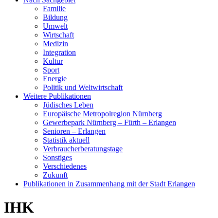
Familie
Bildung
Umwelt
Wirtschaft
Medizin
Integration
Kultur
Sport
Energie
Politik und Weltwirtschaft
Weitere Publikationen
Jüdisches Leben
Europäische Metropolregion Nürnberg
Gewerbepark Nürnberg – Fürth – Erlangen
Senioren – Erlangen
Statistik aktuell
Verbraucherberatungstage
Sonstiges
Verschiedenes
Zukunft
Publikationen in Zusammenhang mit der Stadt Erlangen
IHK