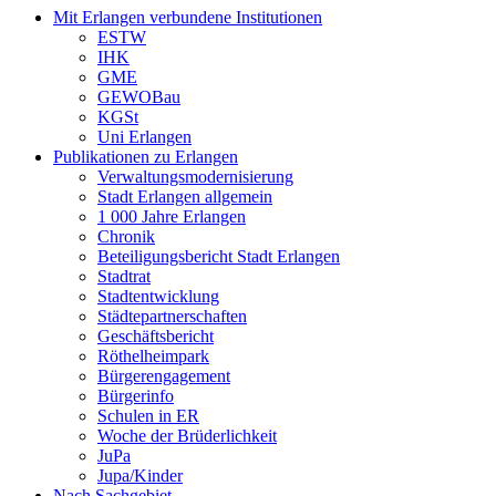
Mit Erlangen verbundene Institutionen
ESTW
IHK
GME
GEWOBau
KGSt
Uni Erlangen
Publikationen zu Erlangen
Verwaltungsmodernisierung
Stadt Erlangen allgemein
1 000 Jahre Erlangen
Chronik
Beteiligungsbericht Stadt Erlangen
Stadtrat
Stadtentwicklung
Städtepartnerschaften
Geschäftsbericht
Röthelheimpark
Bürgerengagement
Bürgerinfo
Schulen in ER
Woche der Brüderlichkeit
JuPa
Jupa/Kinder
Nach Sachgebiet