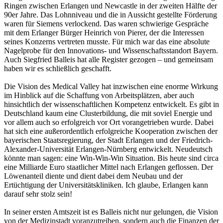
Ringen zwischen Erlangen und Newcastle in der zweiten Hälfte der
90er Jahre. Das Lohnniveau und die in Aussicht gestellte Förderung
waren für Siemens verlockend. Das waren schwierige Gespräche
mit dem Erlanger Bürger Heinrich von Pierer, der die Interessen
seines Konzerns vertreten musste. Für mich war das eine absolute
Nagelprobe für den Innovations- und Wissenschaftsstandort Bayern.
Auch Siegfried Balleis hat alle Register gezogen – und gemeinsam
haben wir es schließlich geschafft.
Die Vision des Medical Valley hat inzwischen eine enorme Wirkung
im Hinblick auf die Schaffung von Arbeitsplätzen, aber auch
hinsichtlich der wissenschaftlichen Kompetenz entwickelt. Es gibt in
Deutschland kaum eine Clusterbildung, die mit soviel Energie und
vor allem auch so erfolgreich vor Ort vorangetrieben wurde. Dabei
hat sich eine außerordentlich erfolgreiche Kooperation zwischen der
bayerischen Staatsregierung, der Stadt Erlangen und der Friedrich-
Alexander-Universität Erlangen-Nürnberg entwickelt. Neudeutsch
könnte man sagen: eine Win-Win-Win Situation. Bis heute sind circa
eine Milliarde Euro staatlicher Mittel nach Erlangen geflossen. Der
Löwenanteil diente und dient dabei dem Neubau und der
Ertüchtigung der Universitätskliniken. Ich glaube, Erlangen kann
darauf sehr stolz sein!
In seiner ersten Amtszeit ist es Balleis nicht nur gelungen, die Vision
von der Medizinstadt voranzutreiben, sondern auch die Finanzen der