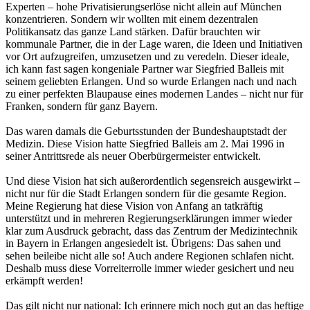
Experten – hohe Privatisierungserlöse nicht allein auf München
konzentrieren. Sondern wir wollten mit einem dezentralen
Politikansatz das ganze Land stärken. Dafür brauchten wir
kommunale Partner, die in der Lage waren, die Ideen und Initiativen
vor Ort aufzugreifen, umzusetzen und zu veredeln. Dieser ideale,
ich kann fast sagen kongeniale Partner war Siegfried Balleis mit
seinem geliebten Erlangen. Und so wurde Erlangen nach und nach
zu einer perfekten Blaupause eines modernen Landes – nicht nur für
Franken, sondern für ganz Bayern.
Das waren damals die Geburtsstunden der Bundeshauptstadt der
Medizin. Diese Vision hatte Siegfried Balleis am 2. Mai 1996 in
seiner Antrittsrede als neuer Oberbürgermeister entwickelt.
Und diese Vision hat sich außerordentlich segensreich ausgewirkt –
nicht nur für die Stadt Erlangen sondern für die gesamte Region.
Meine Regierung hat diese Vision von Anfang an tatkräftig
unterstützt und in mehreren Regierungserklärungen immer wieder
klar zum Ausdruck gebracht, dass das Zentrum der Medizintechnik
in Bayern in Erlangen angesiedelt ist. Übrigens: Das sahen und
sehen beileibe nicht alle so! Auch andere Regionen schlafen nicht.
Deshalb muss diese Vorreiterrolle immer wieder gesichert und neu
erkämpft werden!
Das gilt nicht nur national: Ich erinnere mich noch gut an das heftige