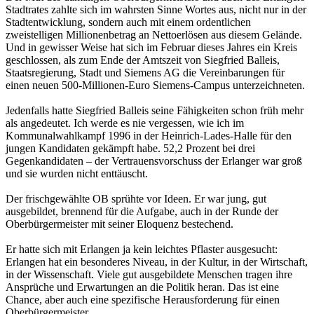
Stadtrates zahlte sich im wahrsten Sinne Wortes aus, nicht nur in der
Stadtentwicklung, sondern auch mit einem ordentlichen
zweistelligen Millionenbetrag an Nettoerlösen aus diesem Gelände.
Und in gewisser Weise hat sich im Februar dieses Jahres ein Kreis
geschlossen, als zum Ende der Amtszeit von Siegfried Balleis,
Staatsregierung, Stadt und Siemens AG die Vereinbarungen für
einen neuen 500-Millionen-Euro Siemens-Campus unterzeichneten.
Jedenfalls hatte Siegfried Balleis seine Fähigkeiten schon früh mehr
als angedeutet. Ich werde es nie vergessen, wie ich im
Kommunalwahlkampf 1996 in der Heinrich-Lades-Halle für den
jungen Kandidaten gekämpft habe. 52,2 Prozent bei drei
Gegenkandidaten – der Vertrauensvorschuss der Erlanger war groß
und sie wurden nicht enttäuscht.
Der frischgewählte OB sprühte vor Ideen. Er war jung, gut
ausgebildet, brennend für die Aufgabe, auch in der Runde der
Oberbürgermeister mit seiner Eloquenz bestechend.
Er hatte sich mit Erlangen ja kein leichtes Pflaster ausgesucht:
Erlangen hat ein besonderes Niveau, in der Kultur, in der Wirtschaft,
in der Wissenschaft. Viele gut ausgebildete Menschen tragen ihre
Ansprüche und Erwartungen an die Politik heran. Das ist eine
Chance, aber auch eine spezifische Herausforderung für einen
Oberbürgermeister.