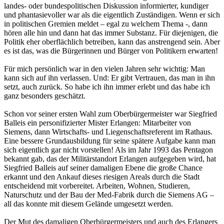
landes- oder bundespolitischen Diskussion informierter, kundiger
und phantasievoller war als die eigentlich Zuständigen. Wenn er sich
in politischen Gremien meldet – egal zu welchem Thema -, dann
hören alle hin und dann hat das immer Substanz. Für diejenigen, die
Politik eher oberflächlich betreiben, kann das anstrengend sein. Aber
es ist das, was die Bürgerinnen und Bürger von Politikern erwarten!
Für mich persönlich war in den vielen Jahren sehr wichtig: Man
kann sich auf ihn verlassen. Und: Er gibt Vertrauen, das man in ihn
setzt, auch zurück. So habe ich ihn immer erlebt und das habe ich
ganz besonders geschätzt.
Schon vor seiner ersten Wahl zum Oberbürgermeister war Siegfried
Balleis ein personifizierter Mister Erlangen: Mitarbeiter von
Siemens, dann Wirtschafts- und Liegenschaftsreferent im Rathaus.
Eine bessere Grundausbildung für seine spätere Aufgabe kann man
sich eigentlich gar nicht vorstellen! Als im Jahr 1993 das Pentagon
bekannt gab, das der Militärstandort Erlangen aufgegeben wird, hat
Siegfried Balleis auf seiner damaligen Ebene die große Chance
erkannt und den Ankauf dieses riesigen Areals durch die Stadt
entscheidend mit vorbereitet. Arbeiten, Wohnen, Studieren,
Naturschutz und der Bau der Med-Fabrik durch die Siemens AG –
all das konnte mit diesem Gelände umgesetzt werden.
Der Mut des damaligen Oberbürgermeisters und auch des Erlangers