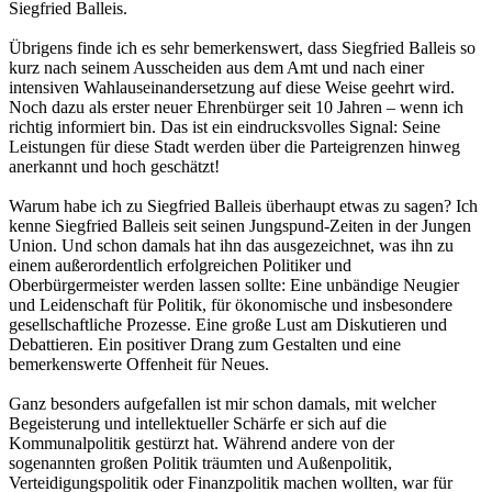
Siegfried Balleis.
Übrigens finde ich es sehr bemerkenswert, dass Siegfried Balleis so
kurz nach seinem Ausscheiden aus dem Amt und nach einer
intensiven Wahlauseinandersetzung auf diese Weise geehrt wird.
Noch dazu als erster neuer Ehrenbürger seit 10 Jahren – wenn ich
richtig informiert bin. Das ist ein eindrucksvolles Signal: Seine
Leistungen für diese Stadt werden über die Parteigrenzen hinweg
anerkannt und hoch geschätzt!
Warum habe ich zu Siegfried Balleis überhaupt etwas zu sagen? Ich
kenne Siegfried Balleis seit seinen Jungspund-Zeiten in der Jungen
Union. Und schon damals hat ihn das ausgezeichnet, was ihn zu
einem außerordentlich erfolgreichen Politiker und
Oberbürgermeister werden lassen sollte: Eine unbändige Neugier
und Leidenschaft für Politik, für ökonomische und insbesondere
gesellschaftliche Prozesse. Eine große Lust am Diskutieren und
Debattieren. Ein positiver Drang zum Gestalten und eine
bemerkenswerte Offenheit für Neues.
Ganz besonders aufgefallen ist mir schon damals, mit welcher
Begeisterung und intellektueller Schärfe er sich auf die
Kommunalpolitik gestürzt hat. Während andere von der
sogenannten großen Politik träumten und Außenpolitik,
Verteidigungspolitik oder Finanzpolitik machen wollten, war für