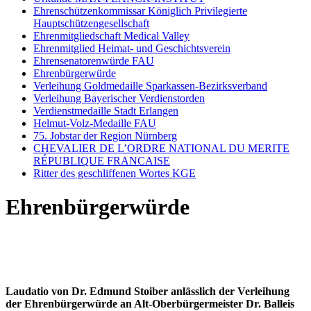
Ehrenschützenkommissar Königlich Privilegierte
Hauptschützengesellschaft
Ehrenmitgliedschaft Medical Valley
Ehrenmitglied Heimat- und Geschichtsverein
Ehrensenatorenwürde FAU
Ehrenbürgerwürde
Verleihung Goldmedaille Sparkassen-Bezirksverband
Verleihung Bayerischer Verdienstorden
Verdienstmedaille Stadt Erlangen
Helmut-Volz-Medaille FAU
75. Jobstar der Region Nürnberg
CHEVALIER DE L’ORDRE NATIONAL DU MERITE
RÉPUBLIQUE FRANCAISE
Ritter des geschliffenen Wortes KGE
Ehrenbürgerwürde
Laudatio von Dr. Edmund Stoiber anlässlich der Verleihung
der Ehrenbürgerwürde an Alt-Oberbürgermeister Dr. Balleis