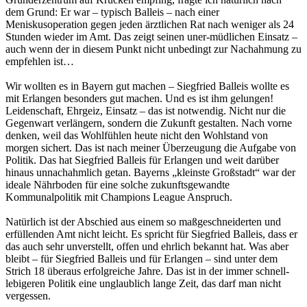
dem Grund: Er war – typisch Balleis – nach einer
Meniskusoperation gegen jeden ärztlichen Rat nach weniger als 24
Stunden wieder im Amt. Das zeigt seinen uner-müdlichen Einsatz –
auch wenn der in diesem Punkt nicht unbedingt zur Nachahmung zu
empfehlen ist…
Wir wollten es in Bayern gut machen – Siegfried Balleis wollte es
mit Erlangen besonders gut machen. Und es ist ihm gelungen!
Leidenschaft, Ehrgeiz, Einsatz – das ist notwendig. Nicht nur die
Gegenwart verlängern, sondern die Zukunft gestalten. Nach vorne
denken, weil das Wohlfühlen heute nicht den Wohlstand von
morgen sichert. Das ist nach meiner Überzeugung die Aufgabe von
Politik. Das hat Siegfried Balleis für Erlangen und weit darüber
hinaus unnachahmlich getan. Bayerns „kleinste Großstadt“ war der
ideale Nährboden für eine solche zukunftsgewandte
Kommunalpolitik mit Champions League Anspruch.
Natürlich ist der Abschied aus einem so maßgeschneiderten und
erfüllenden Amt nicht leicht. Es spricht für Siegfried Balleis, dass er
das auch sehr unverstellt, offen und ehrlich bekannt hat. Was aber
bleibt – für Siegfried Balleis und für Erlangen – sind unter dem
Strich 18 überaus erfolgreiche Jahre. Das ist in der immer schnell-
lebigeren Politik eine unglaublich lange Zeit, das darf man nicht
vergessen.