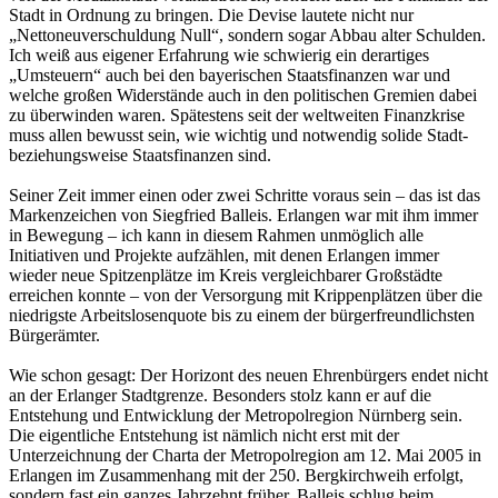
Stadt in Ordnung zu bringen. Die Devise lautete nicht nur
„Nettoneuverschuldung Null“, sondern sogar Abbau alter Schulden.
Ich weiß aus eigener Erfahrung wie schwierig ein derartiges
„Umsteuern“ auch bei den bayerischen Staatsfinanzen war und
welche großen Widerstände auch in den politischen Gremien dabei
zu überwinden waren. Spätestens seit der weltweiten Finanzkrise
muss allen bewusst sein, wie wichtig und notwendig solide Stadt-
beziehungsweise Staatsfinanzen sind.
Seiner Zeit immer einen oder zwei Schritte voraus sein – das ist das
Markenzeichen von Siegfried Balleis. Erlangen war mit ihm immer
in Bewegung – ich kann in diesem Rahmen unmöglich alle
Initiativen und Projekte aufzählen, mit denen Erlangen immer
wieder neue Spitzenplätze im Kreis vergleichbarer Großstädte
erreichen konnte – von der Versorgung mit Krippenplätzen über die
niedrigste Arbeitslosenquote bis zu einem der bürgerfreundlichsten
Bürgerämter.
Wie schon gesagt: Der Horizont des neuen Ehrenbürgers endet nicht
an der Erlanger Stadtgrenze. Besonders stolz kann er auf die
Entstehung und Entwicklung der Metropolregion Nürnberg sein.
Die eigentliche Entstehung ist nämlich nicht erst mit der
Unterzeichnung der Charta der Metropolregion am 12. Mai 2005 in
Erlangen im Zusammenhang mit der 250. Bergkirchweih erfolgt,
sondern fast ein ganzes Jahrzehnt früher. Balleis schlug beim