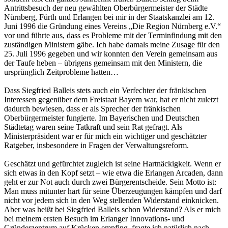
Antrittsbesuch der neu gewählten Oberbürgermeister der Städte
Nürnberg, Fürth und Erlangen bei mir in der Staatskanzlei am 12.
Juni 1996 die Gründung eines Vereins „Die Region Nürnberg e.V.“
vor und führte aus, dass es Probleme mit der Terminfindung mit den
zuständigen Ministern gäbe. Ich habe damals meine Zusage für den
25. Juli 1996 gegeben und wir konnten den Verein gemeinsam aus
der Taufe heben – übrigens gemeinsam mit den Ministern, die
ursprünglich Zeitprobleme hatten…
Dass Siegfried Balleis stets auch ein Verfechter der fränkischen
Interessen gegenüber dem Freistaat Bayern war, hat er nicht zuletzt
dadurch bewiesen, dass er als Sprecher der fränkischen
Oberbürgermeister fungierte. Im Bayerischen und Deutschen
Städtetag waren seine Tatkraft und sein Rat gefragt. Als
Ministerpräsident war er für mich ein wichtiger und geschätzter
Ratgeber, insbesondere in Fragen der Verwaltungsreform.
Geschätzt und gefürchtet zugleich ist seine Hartnäckigkeit. Wenn er
sich etwas in den Kopf setzt – wie etwa die Erlangen Arcaden, dann
geht er zur Not auch durch zwei Bürgerentscheide. Sein Motto ist:
Man muss mitunter hart für seine Überzeugungen kämpfen und darf
nicht vor jedem sich in den Weg stellenden Widerstand einknicken.
Aber was heißt bei Siegfried Balleis schon Widerstand? Als er mich
bei meinem ersten Besuch im Erlanger Innovations- und
Gründerzentrum auf Krücken empfing, fragte ich natürlich nach