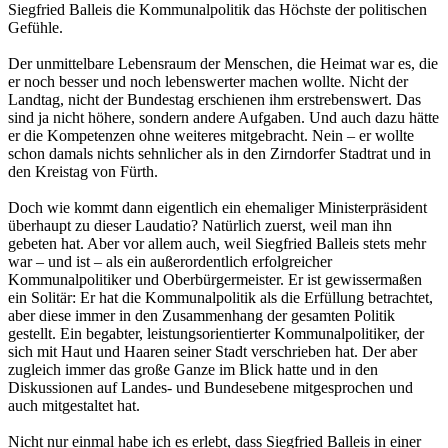
Siegfried Balleis die Kommunalpolitik das Höchste der politischen
Gefühle.
Der unmittelbare Lebensraum der Menschen, die Heimat war es, die
er noch besser und noch lebenswerter machen wollte. Nicht der
Landtag, nicht der Bundestag erschienen ihm erstrebenswert. Das
sind ja nicht höhere, sondern andere Aufgaben. Und auch dazu hätte
er die Kompetenzen ohne weiteres mitgebracht. Nein – er wollte
schon damals nichts sehnlicher als in den Zirndorfer Stadtrat und in
den Kreistag von Fürth.
Doch wie kommt dann eigentlich ein ehemaliger Ministerpräsident
überhaupt zu dieser Laudatio? Natürlich zuerst, weil man ihn
gebeten hat. Aber vor allem auch, weil Siegfried Balleis stets mehr
war – und ist – als ein außerordentlich erfolgreicher
Kommunalpolitiker und Oberbürgermeister. Er ist gewissermaßen
ein Solitär: Er hat die Kommunalpolitik als die Erfüllung betrachtet,
aber diese immer in den Zusammenhang der gesamten Politik
gestellt. Ein begabter, leistungsorientierter Kommunalpolitiker, der
sich mit Haut und Haaren seiner Stadt verschrieben hat. Der aber
zugleich immer das große Ganze im Blick hatte und in den
Diskussionen auf Landes- und Bundesebene mitgesprochen und
auch mitgestaltet hat.
Nicht nur einmal habe ich es erlebt, dass Siegfried Balleis in einer