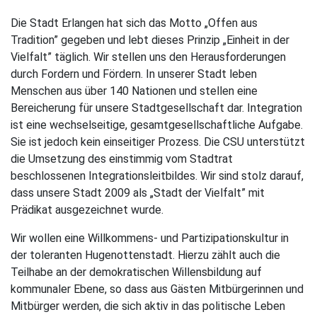
Die Stadt Erlangen hat sich das Motto „Offen aus
Leben
Tradition” gegeben und lebt dieses Prinzip „Einheit in der
Vielfalt” täglich. Wir stellen uns den Herausforderungen
Soziales Miteinander
durch Fordern und Fördern. In unserer Stadt leben
Menschen aus über 140 Nationen und stellen eine
Kinder, Jugendliche & Familien
Bereicherung für unsere Stadtgesellschaft dar. Integration
ist eine wechselseitige, gesamtgesellschaftliche Aufgabe.
Senioren
Sie ist jedoch kein einseitiger Prozess. Die CSU unterstützt
Integration
die Umsetzung des einstimmig vom Stadtrat
beschlossenen Integrationsleitbildes. Wir sind stolz darauf,
Soziales
dass unsere Stadt 2009 als „Stadt der Vielfalt” mit
Prädikat ausgezeichnet wurde.
Chancen
Wir wollen eine Willkommens- und Partizipationskultur in
der toleranten Hugenottenstadt. Hierzu zählt auch die
Zukunft
Teilhabe an der demokratischen Willensbildung auf
kommunaler Ebene, so dass aus Gästen Mitbürgerinnen und
Schlusswort
Mitbürger werden, die sich aktiv in das politische Leben