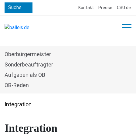
Suche
Kontakt
Presse
CSU.de
HOME
Oberbürgermeister
PERSON
Sonderbeauftragter
Aufgaben als OB
FUNKTIONEN
OB-Reden
PUBLIKATIONEN/BEITRÄGE
MEDIEN
Integration
ERLANGEN
Erlangen steht heute hervorragend da!
Integration
Ausgleich